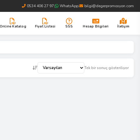
0534 406 27 97
|
WhatsApp
|
bilgi@degerpromosyon.com
Online Katalog
Fiyat Listesi
SSS
Hesap Bilgileri
İletişim
Tek bir sonuç gösteriliyor