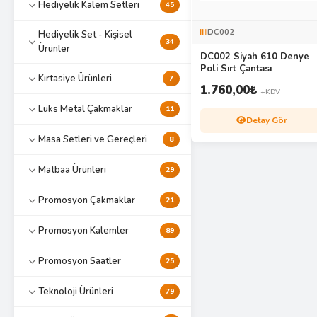
Hediyelik Kalem Setleri
45
DC002
Hediyelik Set - Kişisel
34
Ürünler
DC002 Siyah 610 Denye
Poli Sırt Çantası
Kırtasiye Ürünleri
7
1.760,00
₺
+KDV
Lüks Metal Çakmaklar
11
Detay Gör
Masa Setleri ve Gereçleri
8
Matbaa Ürünleri
29
Promosyon Çakmaklar
21
Promosyon Kalemler
89
Promosyon Saatler
25
Teknoloji Ürünleri
79