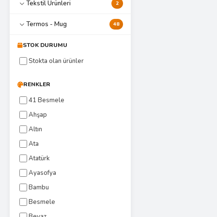
Tekstil Ürünleri
2
Termos - Mug
48
STOK DURUMU
Stokta olan ürünler
RENKLER
41 Besmele
Ahşap
Altın
Ata
Atatürk
Ayasofya
Bambu
Besmele
Beyaz