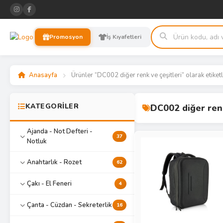
Promosyon
İş Kıyafetleri
Anasayfa
Ürünler “DC002 diğer renk ve çeşitleri” olarak etiket
KATEGORİLER
DC002 diğer renk
Ajanda - Not Defteri -
37
Notluk
Anahtarlık - Rozet
62
Çakı - El Feneri
4
Çanta - Cüzdan - Sekreterlik
16