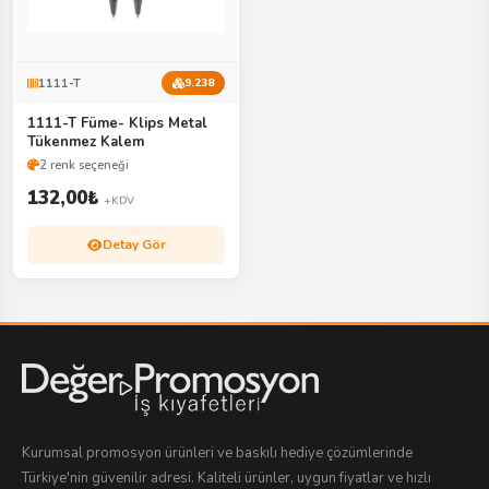
1111-T
9.238
1111-T Füme- Klips Metal
Tükenmez Kalem
2 renk seçeneği
132,00
₺
+KDV
Detay Gör
Kurumsal promosyon ürünleri ve baskılı hediye çözümlerinde
Türkiye'nin güvenilir adresi. Kaliteli ürünler, uygun fiyatlar ve hızlı