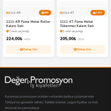
1111-KR
1111-KT
883
3.621
1111-KR Füme Metal Roller
1111-KT Füme Metal
Kalem Seti
Tükenmez Kalem Seti
2 renk seçeneği
2 renk seçeneği
224,00
₺
205,00
₺
+KDV
+KDV
Detay Gör
Detay Gör
Kurumsal promosyon ürünleri ve baskılı hediye çözümlerinde
Türkiye'nin güvenilir adresi. Kaliteli ürünler, uygun fiyatlar ve hızlı
teslimat ile yanınızdayız.