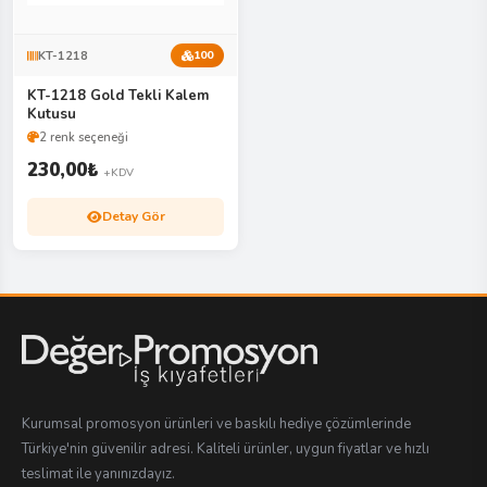
KT-1218
100
KT-1218 Gold Tekli Kalem
Kutusu
2 renk seçeneği
230,00
₺
+KDV
Detay Gör
Kurumsal promosyon ürünleri ve baskılı hediye çözümlerinde
Türkiye'nin güvenilir adresi. Kaliteli ürünler, uygun fiyatlar ve hızlı
teslimat ile yanınızdayız.