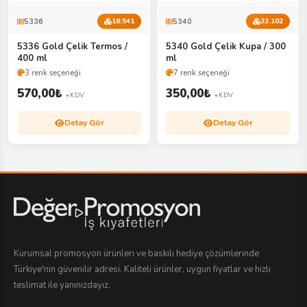
5336
5340
18.541
33.102
5336 Gold Çelik Termos /
5340 Gold Çelik Kupa / 300
400 ml
ml
3 renk seçeneği
7 renk seçeneği
570,00
₺
350,00
₺
+KDV
+KDV
Detay Gör
Detay Gör
Kurumsal promosyon ürünleri ve baskılı hediye çözümlerinde
Türkiye'nin güvenilir adresi. Kaliteli ürünler, uygun fiyatlar ve hızlı
teslimat ile yanınızdayız.