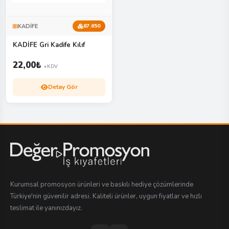
KADİFE
87.650
KADİFE Gri Kadife Kılıf
22,00
₺
+KDV
Detay Gör
Kurumsal promosyon ürünleri ve baskılı hediye çözümlerinde
Türkiye'nin güvenilir adresi. Kaliteli ürünler, uygun fiyatlar ve hızlı
teslimat ile yanınızdayız.