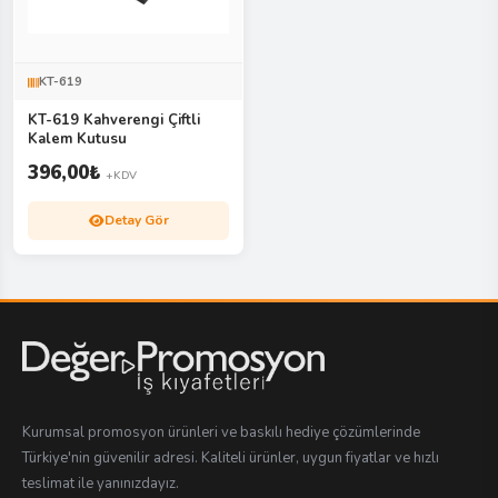
KT-619
KT-619 Kahverengi Çiftli
Kalem Kutusu
396,00
₺
+KDV
Detay Gör
Kurumsal promosyon ürünleri ve baskılı hediye çözümlerinde
Türkiye'nin güvenilir adresi. Kaliteli ürünler, uygun fiyatlar ve hızlı
teslimat ile yanınızdayız.