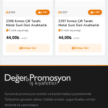
2396
2397
4.492
4.250
2396 Kırmızı Çift Taraflı
2397 Kırmızı Çift Taraflı
Metal Suni̇ Deri̇ Anahtarlık
Metal Suni̇ Deri̇ Anahtarlık
3 renk seçeneği
3 renk seçeneği
44,00
₺
44,00
₺
+KDV
+KDV
Detay Gör
Detay Gör
Kurumsal promosyon ürünleri ve baskılı hediye çözümlerinde
Türkiye'nin güvenilir adresi. Kaliteli ürünler, uygun fiyatlar ve hızlı
teslimat ile yanınızdayız.