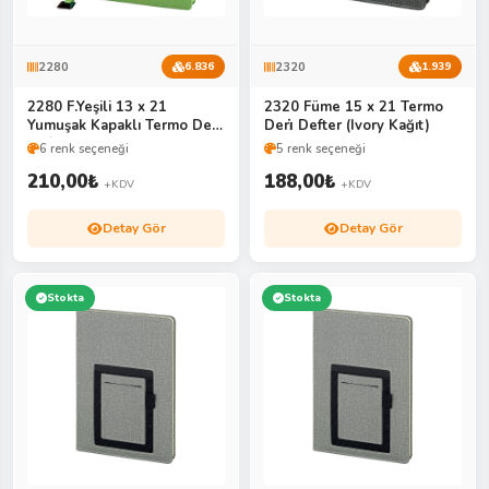
2280
2320
6.836
1.939
2280 F.Yeşili 13 x 21
2320 Füme 15 x 21 Termo
Yumuşak Kapaklı Termo Deri̇
Deri̇ Defter (Ivory Kağıt)
Defter
6 renk seçeneği
5 renk seçeneği
210,00
₺
188,00
₺
+KDV
+KDV
Detay Gör
Detay Gör
Stokta
Stokta