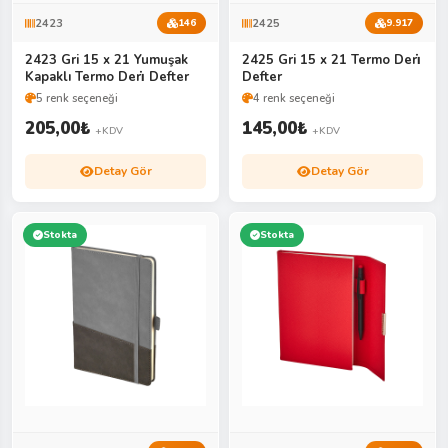
2423
2425
146
9.917
2423 Gri 15 x 21 Yumuşak
2425 Gri 15 x 21 Termo Deri̇
Kapaklı Termo Deri̇ Defter
Defter
5 renk seçeneği
4 renk seçeneği
205,00
₺
145,00
₺
+KDV
+KDV
Detay Gör
Detay Gör
Stokta
Stokta