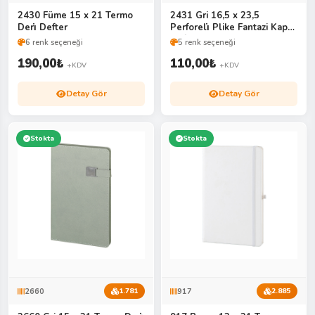
2430 Füme 15 x 21 Termo
2431 Gri 16,5 x 23,5
Deri̇ Defter
Perforeli̇ Plike Fantazi Kapak
Defter
6 renk seçeneği
5 renk seçeneği
190,00
₺
110,00
₺
+KDV
+KDV
Detay Gör
Detay Gör
Stokta
Stokta
2660
917
1.781
2.885