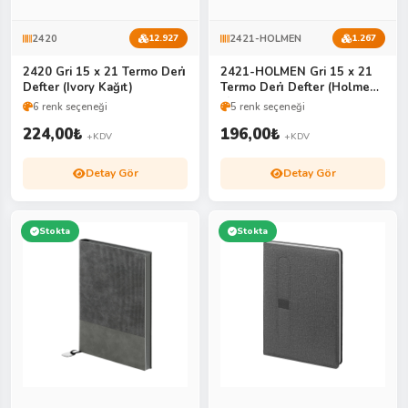
2420
2421-HOLMEN
12.927
1.267
2420 Gri 15 x 21 Termo Deri̇
2421-HOLMEN Gri 15 x 21
Defter (Ivory Kağıt)
Termo Deri̇ Defter (Holmen
Ki̇tap Kağıdı)
6 renk seçeneği
5 renk seçeneği
224,00
₺
196,00
₺
+KDV
+KDV
Detay Gör
Detay Gör
Stokta
Stokta