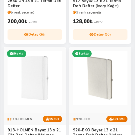
2660 Gri 15 x 21 Termo Deri̇
917 Beyaz 13 x 21 Termo
Defter
Deri̇ Defter (Ivory Kağıt)
5 renk seçeneği
9 renk seçeneği
200,00
₺
128,00
₺
+KDV
+KDV
Detay Gör
Detay Gör
Stokta
Stokta
918-HOLMEN
920-EKO
45.994
101.193
918-HOLMEN Beyaz 13 x 21
920-EKO Beyaz 13 x 21