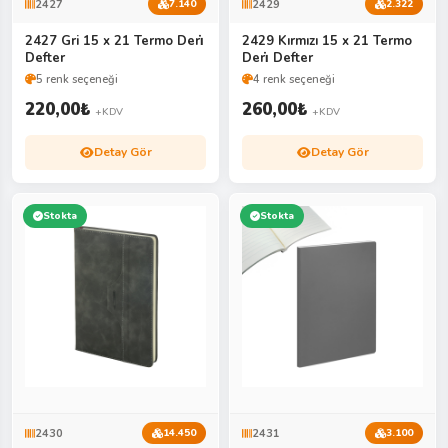
2427
2429
7.140
2.322
2427 Gri 15 x 21 Termo Deri̇
2429 Kırmızı 15 x 21 Termo
Defter
Deri̇ Defter
5 renk seçeneği
4 renk seçeneği
220,00
₺
260,00
₺
+KDV
+KDV
Detay Gör
Detay Gör
Stokta
Stokta
2430
2431
14.450
3.100