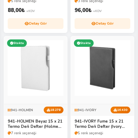
5 renk seçeneği
3 renk seçeneği
88,00
₺
96,00
₺
+KDV
+KDV
Detay Gör
Detay Gör
Stokta
Stokta
941-HOLMEN
941-IVORY
18.278
16.430
941-HOLMEN Beyaz 15 x 21
941-IVORY Fume 15 x 21
Termo Deri̇ Defter (Holmen
Termo Deri̇ Defter (Ivory
Ki̇tap Kağıdı)
Kağıt)
7 renk seçeneği
5 renk seçeneği