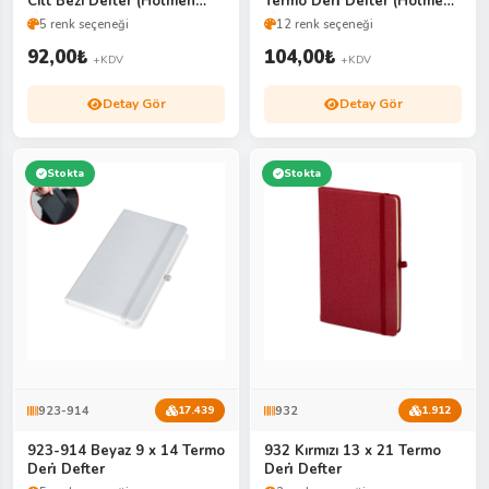
Cilt Bezi Defter (Holmen
Termo Deri̇ Defter (Holmen
Ki̇tap Kağıdı)
Ki̇tap Kağıdı
5 renk seçeneği
12 renk seçeneği
92,00
₺
104,00
₺
+KDV
+KDV
Detay Gör
Detay Gör
Stokta
Stokta
923-914
932
17.439
1.912
923-914 Beyaz 9 x 14 Termo
932 Kırmızı 13 x 21 Termo
Deri̇ Defter
Deri̇ Defter