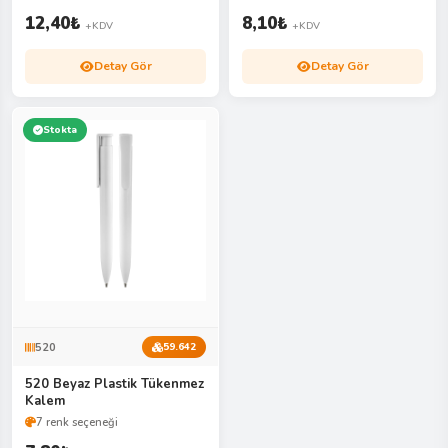
12,40
₺
8,10
₺
+KDV
+KDV
Detay Gör
Detay Gör
Stokta
520
59.642
520 Beyaz Plastik Tükenmez
Kalem
7 renk seçeneği