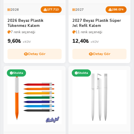
2026
2027
177.713
286.074
2026 Beyaz Plastik
2027 Beyaz Plastik Süper
Tükenmez Kalem
Jel Refil Kalem
7 renk seçeneği
11 renk seçeneği
9,60
₺
12,40
₺
+KDV
+KDV
Detay Gör
Detay Gör
Stokta
Stokta