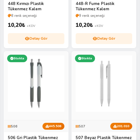
448 Kırmızı Plastik
448-R Fume Plastik
Tükenmez Kalem
Tükenmez Kalem
8 renk seçeneği
9 renk seçeneği
10,20
₺
10,20
₺
+KDV
+KDV
Detay Gör
Detay Gör
Stokta
Stokta
506
507
445.506
201.010
506 Gri Plastik Tükenmez
507 Beyaz Plastik Tükenmez