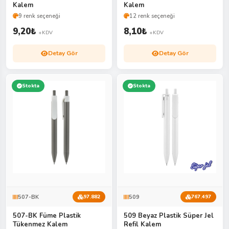
Kalem
Kalem
9 renk seçeneği
12 renk seçeneği
9,20
₺
8,10
₺
+KDV
+KDV
Detay Gör
Detay Gör
Stokta
Stokta
507-BK
509
97.882
767.497
507-BK Füme Plastik
509 Beyaz Plastik Süper Jel
Tükenmez Kalem
Refil Kalem