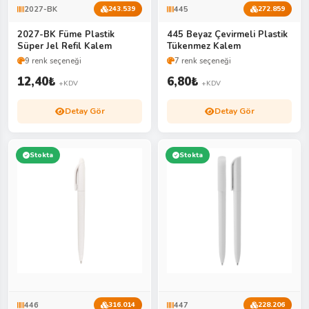
2027-BK
445
243.539
272.859
2027-BK Füme Plastik
445 Beyaz Çevirmeli Plastik
Süper Jel Refil Kalem
Tükenmez Kalem
9 renk seçeneği
7 renk seçeneği
12,40
₺
6,80
₺
+KDV
+KDV
Detay Gör
Detay Gör
Stokta
Stokta
446
447
316.014
228.206