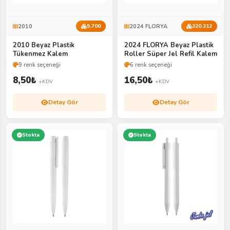
2010
2024 FLORYA
5.700
320.312
2010 Beyaz Plastik
2024 FLORYA Beyaz Plastik
Tükenmez Kalem
Roller Süper Jel Refil Kalem
9 renk seçeneği
6 renk seçeneği
8,50
₺
16,50
₺
+KDV
+KDV
Detay Gör
Detay Gör
Stokta
Stokta