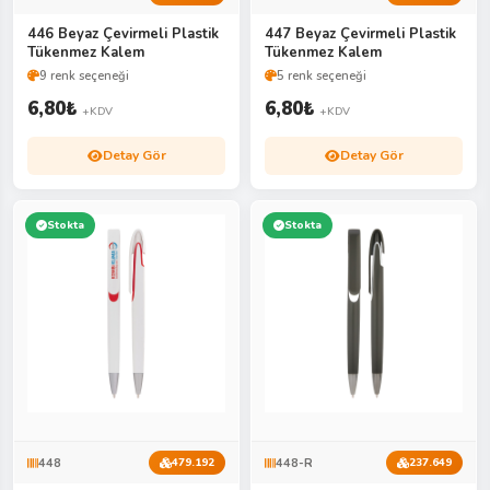
446 Beyaz Çevirmeli Plastik
447 Beyaz Çevirmeli Plastik
Tükenmez Kalem
Tükenmez Kalem
9 renk seçeneği
5 renk seçeneği
6,80
₺
6,80
₺
+KDV
+KDV
Detay Gör
Detay Gör
Stokta
Stokta
448
448-R
479.192
237.649