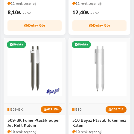
11 renk seçeneği
11 renk seçeneği
8,10
₺
12,40
₺
+KDV
+KDV
Detay Gör
Detay Gör
Stokta
Stokta
509-BK
510
627.154
253.712
509-BK Füme Plastik Süper
510 Beyaz Plastik Tükenmez
Jel Refil Kalem
Kalem
10 renk seçeneği
10 renk seçeneği