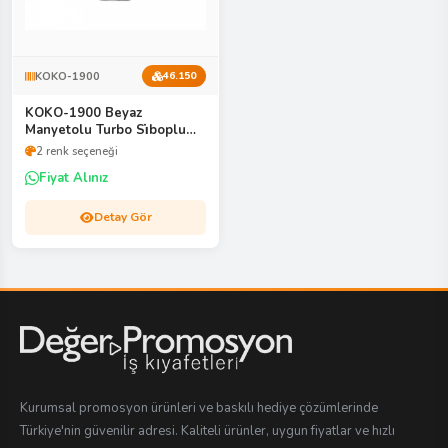
KOKO-1900
46.150
KOKO-1900 Beyaz
Manyetolu Turbo Si̇boplu
Çakmak
2 renk seçeneği
Fiyat Alınız
Detay Gör
Kurumsal promosyon ürünleri ve baskılı hediye çözümlerinde
Türkiye'nin güvenilir adresi. Kaliteli ürünler, uygun fiyatlar ve hızlı