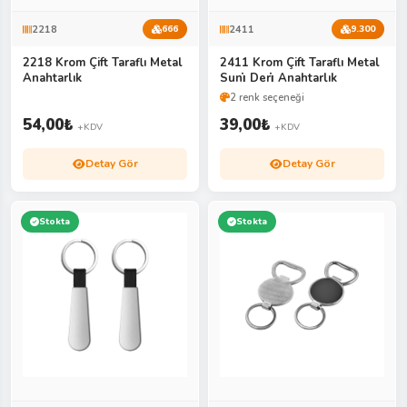
2218
2411
666
9.300
2218 Krom Çift Taraflı Metal
2411 Krom Çift Taraflı Metal
Anahtarlık
Suni̇ Deri̇ Anahtarlık
2 renk seçeneği
54,00
₺
39,00
₺
+KDV
+KDV
Detay Gör
Detay Gör
Stokta
Stokta