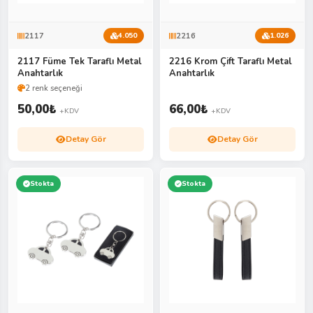
2117
2216
4.050
1.026
2117 Füme Tek Taraflı Metal
2216 Krom Çift Taraflı Metal
Anahtarlık
Anahtarlık
2 renk seçeneği
50,00
₺
66,00
₺
+KDV
+KDV
Detay Gör
Detay Gör
Stokta
Stokta