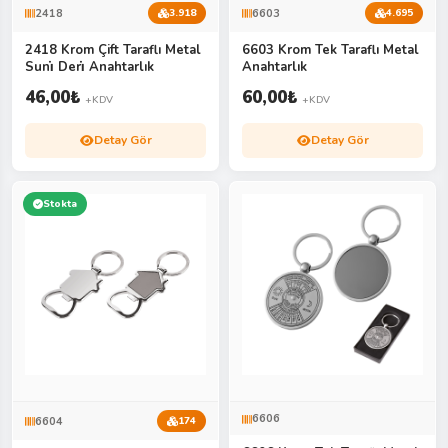
2418
6603
3.918
4.695
2418 Krom Çift Taraflı Metal
6603 Krom Tek Taraflı Metal
Suni̇ Deri̇ Anahtarlık
Anahtarlık
46,00
₺
60,00
₺
+KDV
+KDV
Detay Gör
Detay Gör
Stokta
6606
6604
174