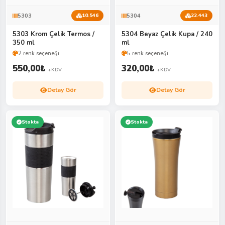
5303
5304
10.546
22.443
5303 Krom Çelik Termos /
5304 Beyaz Çelik Kupa / 240
350 ml
ml
2 renk seçeneği
5 renk seçeneği
550,00
₺
320,00
₺
+KDV
+KDV
Detay Gör
Detay Gör
Stokta
Stokta