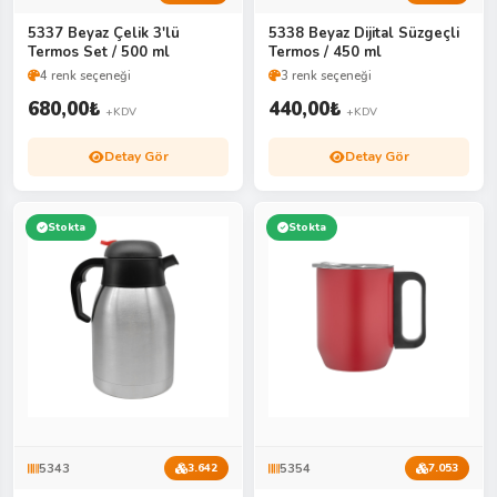
5337 Beyaz Çelik 3'lü
5338 Beyaz Dijital Süzgeçli
Termos Set / 500 ml
Termos / 450 ml
4 renk seçeneği
3 renk seçeneği
680,00
₺
440,00
₺
+KDV
+KDV
Detay Gör
Detay Gör
Stokta
Stokta
5343
5354
3.642
7.053