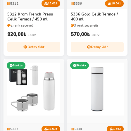
5312
5336
15.021
18.541
5312 Krom French Press
5336 Gold Çelik Termos /
Çelik Termos / 450 ml
400 ml
2 renk seçeneği
3 renk seçeneği
920,00
₺
570,00
₺
+KDV
+KDV
Detay Gör
Detay Gör
Stokta
Stokta
5337
5338
33.534
1.653