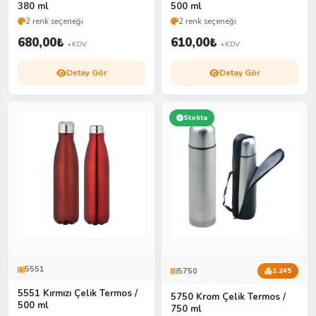
380 ml
500 ml
2 renk seçeneği
2 renk seçeneği
680,00
₺
610,00
₺
+KDV
+KDV
Detay Gör
Detay Gör
Stokta
5551
5750
1.245
5551 Kırmızı Çelik Termos /
5750 Krom Çelik Termos /
500 ml
750 ml