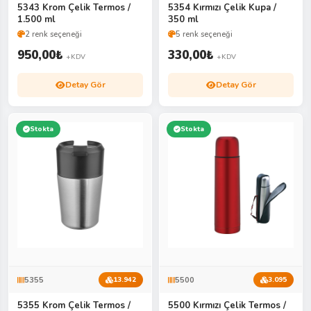
5343 Krom Çelik Termos /
5354 Kırmızı Çelik Kupa /
1.500 ml
350 ml
2 renk seçeneği
5 renk seçeneği
950,00
₺
330,00
₺
+KDV
+KDV
Detay Gör
Detay Gör
Stokta
Stokta
5355
5500
13.942
3.095
5355 Krom Çelik Termos /
5500 Kırmızı Çelik Termos /