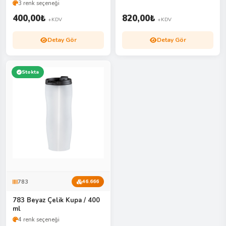
3 renk seçeneği
400,00
₺
820,00
₺
+KDV
+KDV
Detay Gör
Detay Gör
Stokta
783
46.666
783 Beyaz Çelik Kupa / 400
ml
4 renk seçeneği