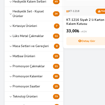
Hediyelik Kalem Setleri
45
Hediyelik Set - Kişisel
KT-1216
750
34
Ürünler
KT-1216 Siyah 2 li Karton
Kalem Kutusu
Kırtasiye Ürünleri
7
33,00
₺
+KDV
Lüks Metal Çakmaklar
11
Detay Gör
Masa Setleri ve Gereçleri
8
Matbaa Ürünleri
29
Promosyon Çakmaklar
21
Promosyon Kalemler
89
Promosyon Saatler
25
Teknoloji Ürünleri
79