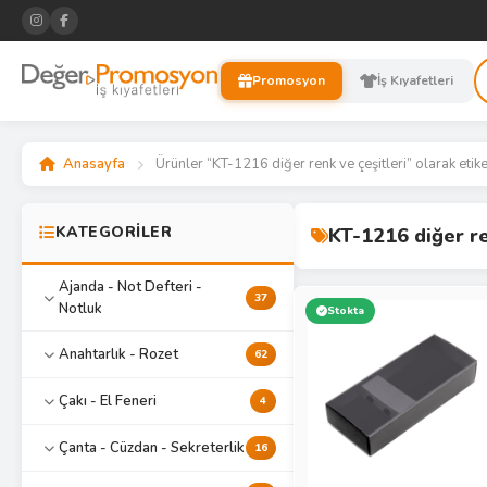
Promosyon
İş Kıyafetleri
Anasayfa
Ürünler “KT-1216 diğer renk ve çeşitleri” olarak etike
KATEGORİLER
KT-1216 diğer re
Ajanda - Not Defteri -
37
Notluk
Stokta
Anahtarlık - Rozet
62
Çakı - El Feneri
4
Çanta - Cüzdan - Sekreterlik
16