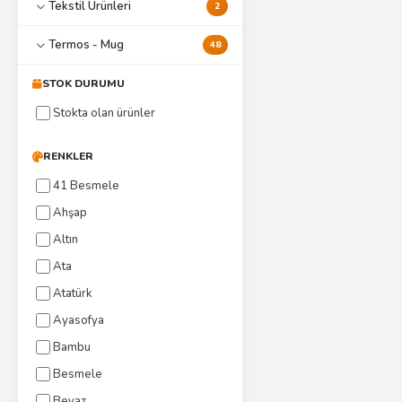
Tekstil Ürünleri
2
Termos - Mug
48
STOK DURUMU
Stokta olan ürünler
RENKLER
41 Besmele
Ahşap
Altın
Ata
Atatürk
Ayasofya
Bambu
Besmele
Beyaz