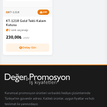
KT-1218
100
KT-1218 Gold Tekli Kalem
Kutusu
2 renk seçeneği
230,00
₺
+KDV
Detay Gör
Kurumsal promosyon ürünleri ve baskılı hediye çözümlerinde
Türkiye'nin güvenilir adresi. Kaliteli ürünler, uygun fiyatlar ve hızlı
teslimat ile yanınızdayız.