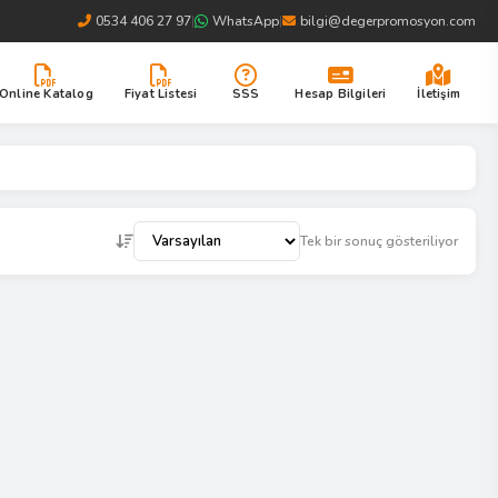
0534 406 27 97
|
WhatsApp
|
bilgi@degerpromosyon.com
Online Katalog
Fiyat Listesi
SSS
Hesap Bilgileri
İletişim
Tek bir sonuç gösteriliyor