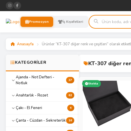
Promosyon
İş Kıyafetleri
Anasayfa
Ürünler “KT-307 diğer renk ve çeşitleri” olarak etiket
KATEGORİLER
KT-307 diğer ren
Ajanda - Not Defteri -
37
Notluk
Stokta
Anahtarlık - Rozet
62
Çakı - El Feneri
4
Çanta - Cüzdan - Sekreterlik
16