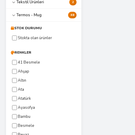
Tekstil Ürünleri
2
Termos - Mug
48
STOK DURUMU
Stokta olan ürünler
RENKLER
41 Besmele
Ahşap
Altın
Ata
Atatürk
Ayasofya
Bambu
Besmele
Beyaz