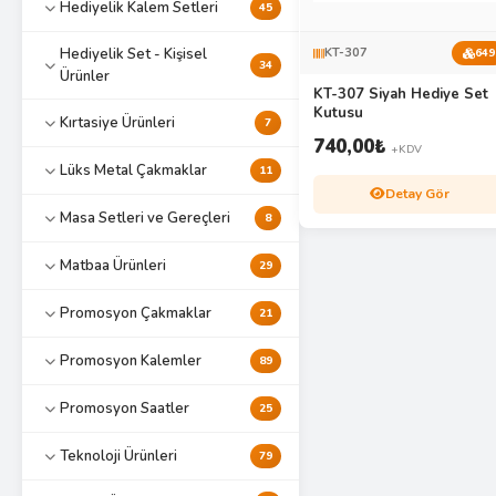
Hediyelik Kalem Setleri
45
Hediyelik Set - Kişisel
KT-307
649
34
Ürünler
KT-307 Siyah Hediye Set
Kutusu
Kırtasiye Ürünleri
7
740,00
₺
+KDV
Lüks Metal Çakmaklar
11
Detay Gör
Masa Setleri ve Gereçleri
8
Matbaa Ürünleri
29
Promosyon Çakmaklar
21
Promosyon Kalemler
89
Promosyon Saatler
25
Teknoloji Ürünleri
79