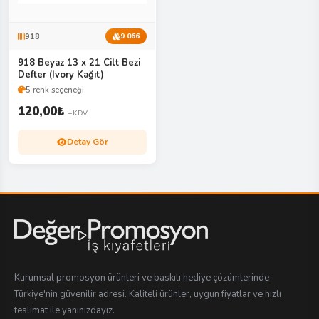
918
9.066
918 Beyaz 13 x 21 Cilt Bezi
Defter (Ivory Kağıt)
5 renk seçeneği
120,00
₺
+KDV
Detay Gör
Kurumsal promosyon ürünleri ve baskılı hediye çözümlerinde
Türkiye'nin güvenilir adresi. Kaliteli ürünler, uygun fiyatlar ve hızlı
teslimat ile yanınızdayız.