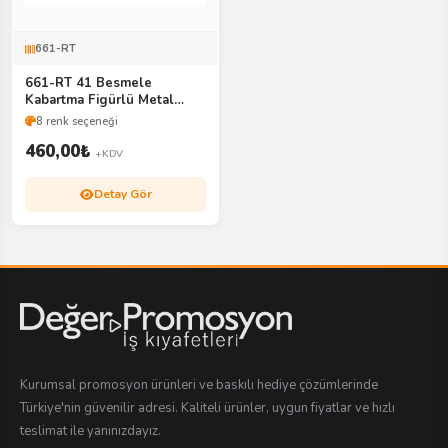
661-RT
661-RT 41 Besmele
Kabartma Figürlü Metal
Roller & Tükenmez Kalem
8 renk seçeneği
Seti
460,00
₺
+KDV
Detay Gör
Kurumsal promosyon ürünleri ve baskılı hediye çözümlerinde
Türkiye'nin güvenilir adresi. Kaliteli ürünler, uygun fiyatlar ve hızlı
teslimat ile yanınızdayız.