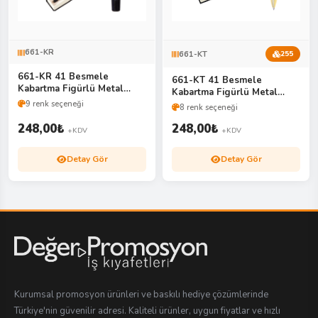
661-KR
661-KT
255
661-KR 41 Besmele
661-KT 41 Besmele
Kabartma Figürlü Metal
Kabartma Figürlü Metal
Roller Kalem Seti
Tükenmez Kalem Seti
9 renk seçeneği
8 renk seçeneği
248,00
₺
248,00
₺
+KDV
+KDV
Detay Gör
Detay Gör
Kurumsal promosyon ürünleri ve baskılı hediye çözümlerinde
Türkiye'nin güvenilir adresi. Kaliteli ürünler, uygun fiyatlar ve hızlı