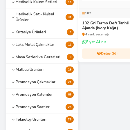
Hediyelik Kalem Setleri
45
102
Hediyelik Set - Kişisel
34
Ürünler
102 Gri Termo Deri̇ Tarihli
Ajanda (Ivory Kağıt)
Kırtasiye Ürünleri
7
4 renk seçeneği
Fiyat Alınız
Lüks Metal Çakmaklar
11
Detay Gör
Masa Setleri ve Gereçleri
8
Matbaa Ürünleri
29
Promosyon Çakmaklar
21
Promosyon Kalemler
89
Promosyon Saatler
25
Teknoloji Ürünleri
79