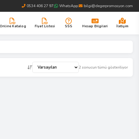
0534 406 27 97
|
WhatsApp
|
bilgi@degerpromosyon.com
Online Katalog
Fiyat Listesi
SSS
Hesap Bilgileri
İletişim
2 sonucun tümü gösteriliyor