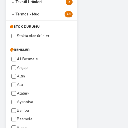
Tekstil Ürünleri
2
Termos - Mug
48
STOK DURUMU
Stokta olan ürünler
RENKLER
41 Besmele
Ahşap
Altın
Ata
Atatürk
Ayasofya
Bambu
Besmele
Beyaz