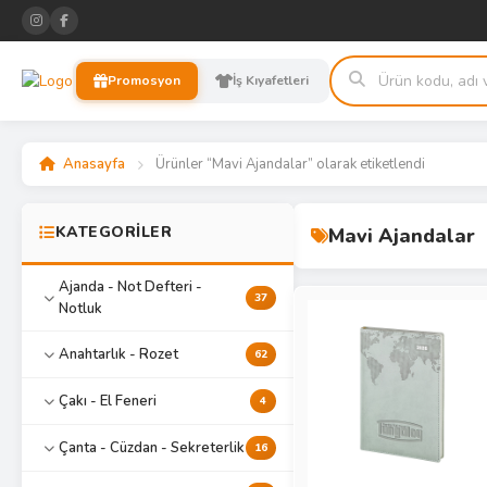
Promosyon
İş Kıyafetleri
Anasayfa
Ürünler “Mavi Ajandalar” olarak etiketlendi
KATEGORİLER
Mavi Ajandalar
Ajanda - Not Defteri -
37
Notluk
Anahtarlık - Rozet
62
Çakı - El Feneri
4
Çanta - Cüzdan - Sekreterlik
16