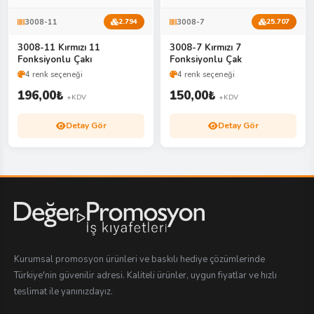
3008-11
3008-7
2.794
25.707
3008-11 Kırmızı 11
3008-7 Kırmızı 7
Fonksiyonlu Çakı
Fonksiyonlu Çak
4 renk seçeneği
4 renk seçeneği
196,00
₺
150,00
₺
+KDV
+KDV
Detay Gör
Detay Gör
Kurumsal promosyon ürünleri ve baskılı hediye çözümlerinde
Türkiye'nin güvenilir adresi. Kaliteli ürünler, uygun fiyatlar ve hızlı
teslimat ile yanınızdayız.