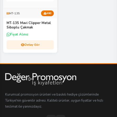
MT-135
480
MT-135 Mavi Clipper Metal
Siboplu Çakmak
Fiyat Alınız
Detay Gör
Kurumsal promosyon ürünleri ve baskılı hediye çözümlerinde
Türkiye'nin güvenilir adresi. Kaliteli ürünler, uygun fiyatlar ve hızlı
teslimat ile yanınızdayız.