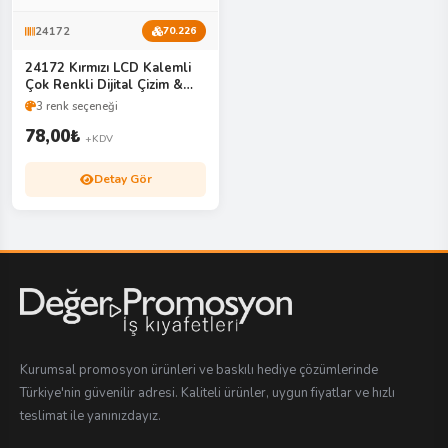
24172
70.226
24172 Kırmızı LCD Kalemli
Çok Renkli Dijital Çizim &
Yazı Tahtası
3 renk seçeneği
78,00
₺
+KDV
Detay Gör
Kurumsal promosyon ürünleri ve baskılı hediye çözümlerinde
Türkiye'nin güvenilir adresi. Kaliteli ürünler, uygun fiyatlar ve hızlı
teslimat ile yanınızdayız.