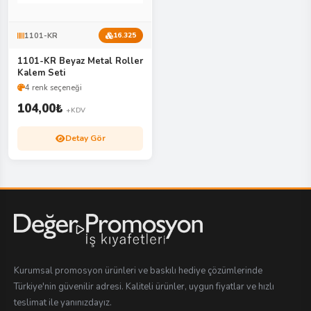
1101-KR
16.325
1101-KR Beyaz Metal Roller
Kalem Seti
4 renk seçeneği
104,00
₺
+KDV
Detay Gör
Kurumsal promosyon ürünleri ve baskılı hediye çözümlerinde
Türkiye'nin güvenilir adresi. Kaliteli ürünler, uygun fiyatlar ve hızlı
teslimat ile yanınızdayız.