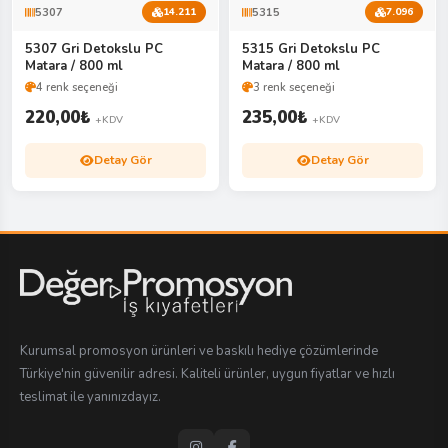
5307
5315
14.211
7.096
5307 Gri Detokslu PC
5315 Gri Detokslu PC
Matara / 800 ml
Matara / 800 ml
4 renk seçeneği
3 renk seçeneği
220,00
₺
235,00
₺
+KDV
+KDV
Detay Gör
Detay Gör
Kurumsal promosyon ürünleri ve baskılı hediye çözümlerinde
Türkiye'nin güvenilir adresi. Kaliteli ürünler, uygun fiyatlar ve hızlı
teslimat ile yanınızdayız.