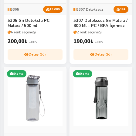
5305
5307 Detokssuz
19.080
124
5305 Gri Detokslu PC
5307 Detokssuz Gri Matara /
Matara / 500 ml
800 Ml - PC / BPA İçermez
6 renk seçeneği
2 renk seçeneği
200,00
₺
190,00
₺
+KDV
+KDV
Detay Gör
Detay Gör
Stokta
Stokta