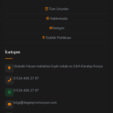
Tüm Ürünler
Hakkımızda
İletişim
Gizlilik Politikası
İletişim
Ulubatlı Hasan mahallesi İrşah sokak no:14/A Karatay Konya
0 534 406 27 97
0 534 406 27 97
bilgi@degerpromosyon.com