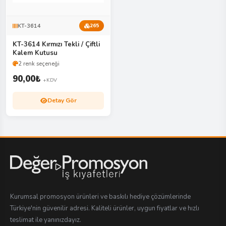
KT-3614
265
KT-3614 Kırmızı Tekli / Çiftli
Kalem Kutusu
2 renk seçeneği
90,00
₺
+KDV
Detay Gör
Kurumsal promosyon ürünleri ve baskılı hediye çözümlerinde
Türkiye'nin güvenilir adresi. Kaliteli ürünler, uygun fiyatlar ve hızlı
teslimat ile yanınızdayız.