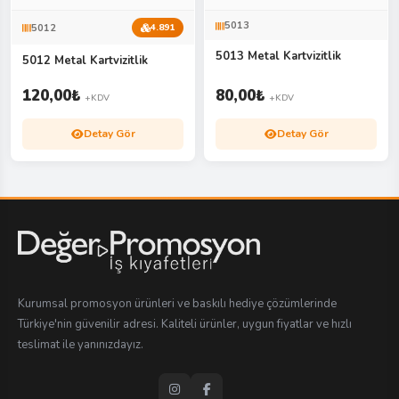
5013
5012
4.891
5013 Metal Kartvizitlik
5012 Metal Kartvizitlik
120,00
₺
80,00
₺
+KDV
+KDV
Detay Gör
Detay Gör
Kurumsal promosyon ürünleri ve baskılı hediye çözümlerinde
Türkiye'nin güvenilir adresi. Kaliteli ürünler, uygun fiyatlar ve hızlı
teslimat ile yanınızdayız.