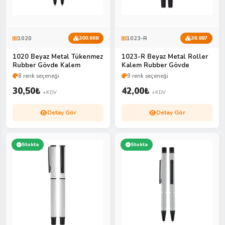
1020
1023-R
300.668
38.887
1020 Beyaz Metal Tükenmez
1023-R Beyaz Metal Roller
Rubber Gövde Kalem
Kalem Rubber Gövde
8 renk seçeneği
9 renk seçeneği
30,50
₺
42,00
₺
+KDV
+KDV
Detay Gör
Detay Gör
Stokta
Stokta