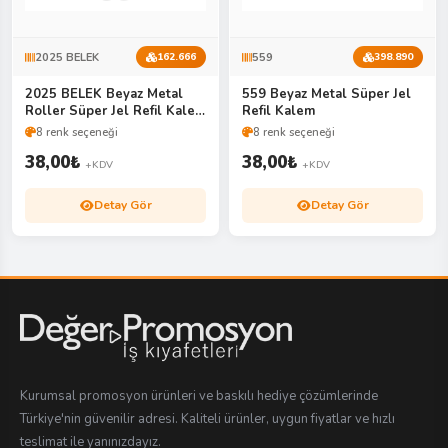
2025 BELEK
559
162.666
398.890
2025 BELEK Beyaz Metal
559 Beyaz Metal Süper Jel
Roller Süper Jel Refil Kalem
Refil Kalem
Ruber
8 renk seçeneği
8 renk seçeneği
38,00
₺
38,00
₺
+KDV
+KDV
Detay Gör
Detay Gör
Kurumsal promosyon ürünleri ve baskılı hediye çözümlerinde
Türkiye'nin güvenilir adresi. Kaliteli ürünler, uygun fiyatlar ve hızlı
teslimat ile yanınızdayız.