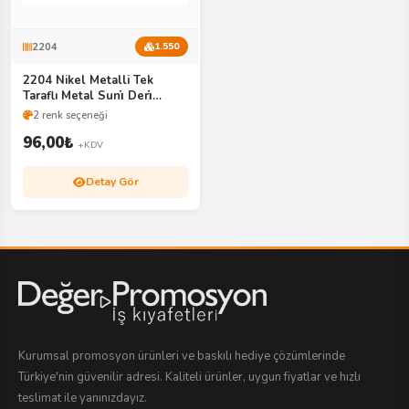
2204
1.550
2204 Nikel Metalli Tek
Taraflı Metal Suni̇ Deri̇
Anahtarlık
2 renk seçeneği
96,00
₺
+KDV
Detay Gör
Kurumsal promosyon ürünleri ve baskılı hediye çözümlerinde
Türkiye'nin güvenilir adresi. Kaliteli ürünler, uygun fiyatlar ve hızlı
teslimat ile yanınızdayız.