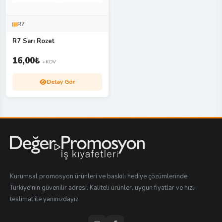
R7
R7 Sarı Rozet
16,00
₺
+KDV
Detay Gör
Kurumsal promosyon ürünleri ve baskılı hediye çözümlerinde
Türkiye'nin güvenilir adresi. Kaliteli ürünler, uygun fiyatlar ve hızlı
teslimat ile yanınızdayız.