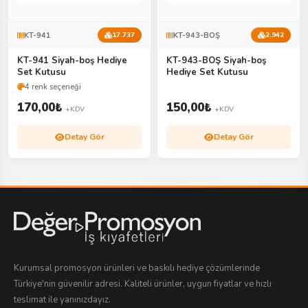
KT-941
KT-943-BOŞ
17.737
2.942
KT-941 Siyah-boş Hediye
KT-943-BOŞ Siyah-boş
Set Kutusu
Hediye Set Kutusu
4 renk seçeneği
170,00
₺
150,00
₺
+KDV
+KDV
Detay Gör
Detay Gör
Kurumsal promosyon ürünleri ve baskılı hediye çözümlerinde
Türkiye'nin güvenilir adresi. Kaliteli ürünler, uygun fiyatlar ve hızlı
teslimat ile yanınızdayız.