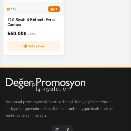
710
41
710 Siyah 4 Bölmeli Evrak
Çantası
660,00
₺
+KDV
Detay Gör
Kurumsal promosyon ürünleri ve baskılı hediye çözümlerinde
Türkiye'nin güvenilir adresi. Kaliteli ürünler, uygun fiyatlar ve hızlı
teslimat ile yanınızdayız.