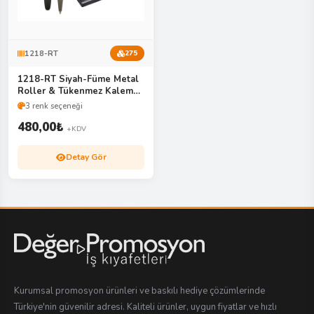
1218-RT
275
1218-RT Siyah-Füme Metal
Roller & Tükenmez Kalem
Seti
3 renk seçeneği
480,00
₺
+KDV
Detay Gör
Kurumsal promosyon ürünleri ve baskılı hediye çözümlerinde
Türkiye'nin güvenilir adresi. Kaliteli ürünler, uygun fiyatlar ve hızlı