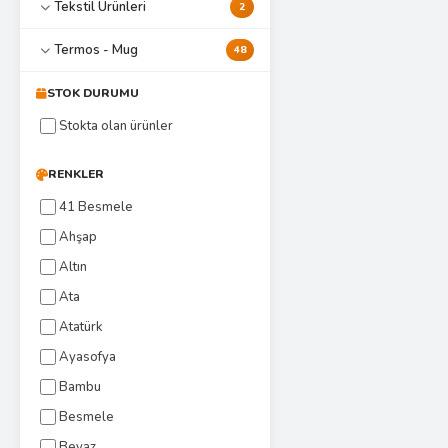
Tekstil Ürünleri
2
Termos - Mug
48
STOK DURUMU
Stokta olan ürünler
RENKLER
41 Besmele
Ahşap
Altın
Ata
Atatürk
Ayasofya
Bambu
Besmele
Beyaz