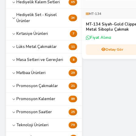
Hediyelik Kalem Setleri
45
MT-134
Hediyelik Set - Kişisel
34
Ürünler
MT-134 Siyah-Gold Clipp
Metal Siboplu Çakmak
Kırtasiye Ürünleri
7
Fiyat Alınız
Lüks Metal Çakmaklar
11
Detay Gör
Masa Setleri ve Gereçleri
8
Matbaa Ürünleri
29
Promosyon Çakmaklar
21
Promosyon Kalemler
89
Promosyon Saatler
25
Teknoloji Ürünleri
79