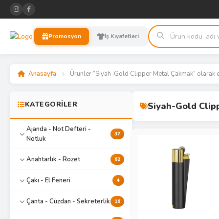
Promosyon
İş Kıyafetleri
Anasayfa
Ürünler “Siyah-Gold Clipper Metal Çakmak” olarak e
KATEGORİLER
Siyah-Gold Cli
Ajanda - Not Defteri -
37
Notluk
Anahtarlık - Rozet
62
Çakı - El Feneri
4
Çanta - Cüzdan - Sekreterlik
16