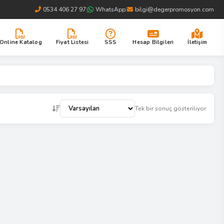
0534 406 27 97
|
WhatsApp
|
bilgi@degerpromosyon.com
Online Katalog
Fiyat Listesi
SSS
Hesap Bilgileri
İletişim
Tek bir sonuç gösteriliyor