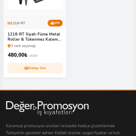
1218-RT
275
1218-RT Siyah-Füme Metal
Roller & Tükenmez Kalem
Seti
3 renk seçeneği
480,00
₺
+KDV
Detay Gör
Kurumsal promosyon ürünleri ve baskılı hediye çözümlerinde
Türkiye'nin güvenilir adresi. Kaliteli ürünler, uygun fiyatlar ve hızlı