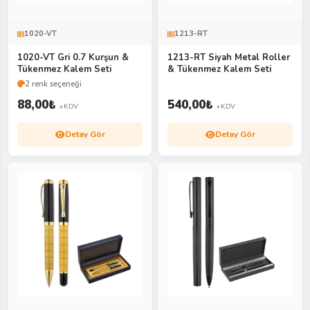
1020-VT
1213-RT
1020-VT Gri 0.7 Kurşun &
1213-RT Siyah Metal Roller
Tükenmez Kalem Seti
& Tükenmez Kalem Seti
2 renk seçeneği
88,00
₺
540,00
₺
+KDV
+KDV
Detay Gör
Detay Gör