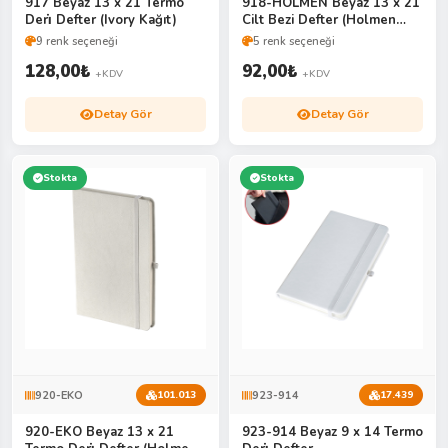
917 Beyaz 13 x 21 Termo
918-HOLMEN Beyaz 13 x 21
Deri̇ Defter (Ivory Kağıt)
Cilt Bezi Defter (Holmen
Ki̇tap Kağıdı)
9 renk seçeneği
5 renk seçeneği
128,00
₺
92,00
₺
+KDV
+KDV
Detay Gör
Detay Gör
Stokta
Stokta
920-EKO
923-914
101.013
17.439
920-EKO Beyaz 13 x 21
923-914 Beyaz 9 x 14 Termo