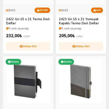
2422
2423
20.965
146
2422 Gri 15 x 21 Termo Deri̇
2423 Gri 15 x 21 Yumuşak
Defter
Kapaklı Termo Deri̇ Defter
5 renk seçeneği
5 renk seçeneği
232,00
₺
205,00
₺
+KDV
+KDV
Detay Gör
Detay Gör
Stokta
Stokta