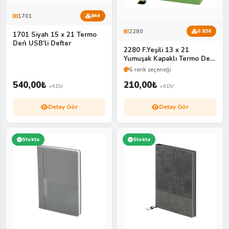
1701
844
2280
6.836
1701 Siyah 15 x 21 Termo
Deri̇ USB'li Defter
2280 F.Yeşili 13 x 21
Yumuşak Kapaklı Termo Deri̇
Defter
6 renk seçeneği
540,00
₺
210,00
₺
+KDV
+KDV
Detay Gör
Detay Gör
Stokta
Stokta