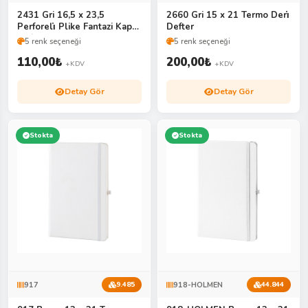
2431 Gri 16,5 x 23,5
2660 Gri 15 x 21 Termo Deri̇
Perforeli̇ Plike Fantazi Kapak
Defter
Defter
5 renk seçeneği
5 renk seçeneği
110,00
₺
200,00
₺
+KDV
+KDV
Detay Gör
Detay Gör
Stokta
Stokta
917
918-HOLMEN
9.485
44.844