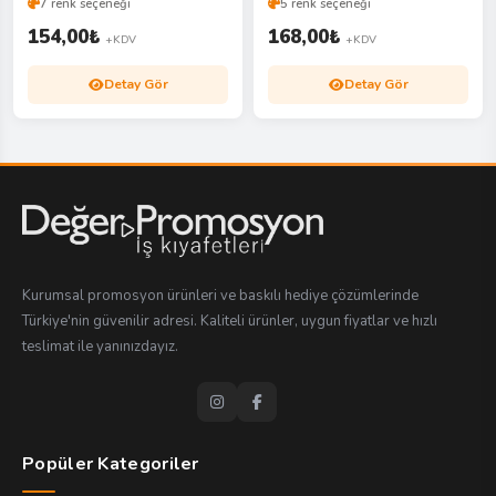
7 renk seçeneği
5 renk seçeneği
154,00
₺
168,00
₺
+KDV
+KDV
Detay Gör
Detay Gör
Kurumsal promosyon ürünleri ve baskılı hediye çözümlerinde
Türkiye'nin güvenilir adresi. Kaliteli ürünler, uygun fiyatlar ve hızlı
teslimat ile yanınızdayız.
Popüler Kategoriler