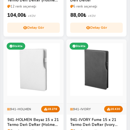
Termo Deri̇ Defter (Holmen
Deri̇ Defter
Ki̇tap Kağıdı
12 renk seçeneği
5 renk seçeneği
104,00
₺
88,00
₺
+KDV
+KDV
Detay Gör
Detay Gör
Stokta
Stokta
941-HOLMEN
941-IVORY
18.278
16.430
941-HOLMEN Beyaz 15 x 21
941-IVORY Fume 15 x 21
Termo Deri̇ Defter (Holmen
Termo Deri̇ Defter (Ivory
Ki̇tap Kağıdı)
Kağıt)