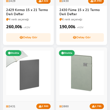
2429
2430
2.322
14.450
2429 Kırmızı 15 x 21 Termo
2430 Füme 15 x 21 Termo
Deri̇ Defter
Deri̇ Defter
4 renk seçeneği
6 renk seçeneği
260,00
₺
190,00
₺
+KDV
+KDV
Detay Gör
Detay Gör
Stokta
Stokta
2431
2660
2.900
1.781