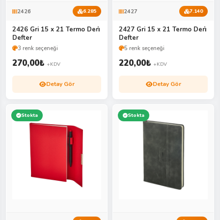
2426
2427
6.285
7.140
2426 Gri 15 x 21 Termo Deri̇
2427 Gri 15 x 21 Termo Deri̇
Defter
Defter
3 renk seçeneği
5 renk seçeneği
270,00
₺
220,00
₺
+KDV
+KDV
Detay Gör
Detay Gör
Stokta
Stokta