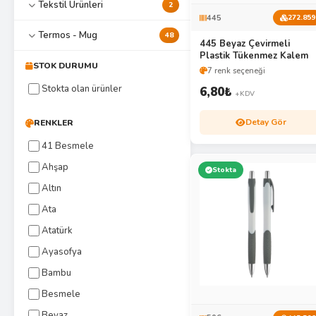
Tekstil Ürünleri
2
445
272.859
Termos - Mug
48
445 Beyaz Çevirmeli
Plastik Tükenmez Kalem
STOK DURUMU
7 renk seçeneği
Stokta olan ürünler
6,80
₺
+KDV
Detay Gör
RENKLER
41 Besmele
Ahşap
Stokta
Altın
Ata
Atatürk
Ayasofya
Bambu
Besmele
Beyaz