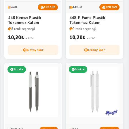
448
448-R
470.192
228.769
448 Kırmızı Plastik
448-R Fume Plastik
Tükenmez Kalem
Tükenmez Kalem
8 renk seçeneği
9 renk seçeneği
10,20
₺
10,20
₺
+KDV
+KDV
Detay Gör
Detay Gör
Stokta
Stokta