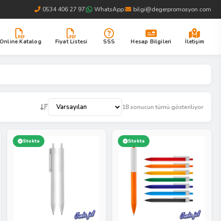
0534 406 27 97
|
WhatsApp
|
bilgi@degerpromosyon.com
Online Katalog
Fiyat Listesi
SSS
Hesap Bilgileri
İletişim
18 sonucun tümü gösteriliyor
Stokta
Stokta