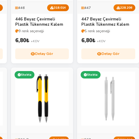
446
447
318.014
228.206
446 Beyaz Çevirmeli
447 Beyaz Çevirmeli
Plastik Tükenmez Kalem
Plastik Tükenmez Kalem
9 renk seçeneği
5 renk seçeneği
6,80
₺
6,80
₺
+KDV
+KDV
Detay Gör
Detay Gör
Stokta
Stokta