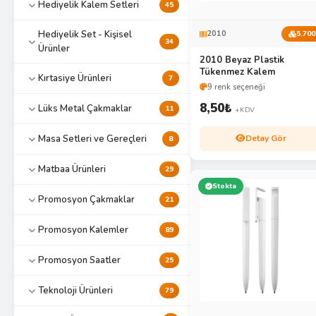
Hediyelik Kalem Setleri
45
Hediyelik Set - Kişisel
2010
5.700
34
Ürünler
2010 Beyaz Plastik
Tükenmez Kalem
Kırtasiye Ürünleri
7
9 renk seçeneği
8,50
₺
Lüks Metal Çakmaklar
11
+KDV
Detay Gör
Masa Setleri ve Gereçleri
8
Matbaa Ürünleri
29
Stokta
Promosyon Çakmaklar
21
Promosyon Kalemler
89
Promosyon Saatler
25
Teknoloji Ürünleri
79