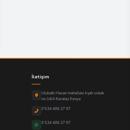
İletişim
Ulubatlı Hasan mahallesi İrşah sokak
no:14/A Karatay Konya
0 534 406 27 97
0 534 406 27 97