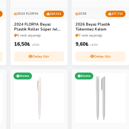
2024 FLORYA
2026
320.312
177.713
2024 FLORYA Beyaz
2026 Beyaz Plastik
Plastik Roller Süper Jel
Tükenmez Kalem
Refil Kalem
6 renk seçeneği
7 renk seçeneği
16,50
₺
9,60
₺
+KDV
+KDV
Detay Gör
Detay Gör
Stokta
Stokta