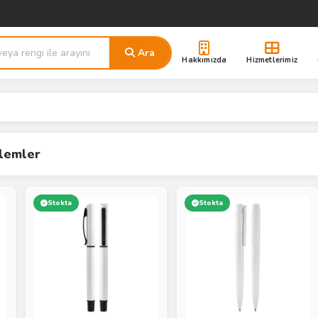
Ara
Hakkımızda
Hizmetlerimiz
alemler
Stokta
Stokta