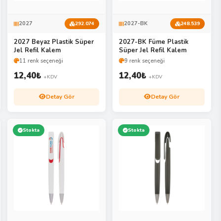
2027
2027-BK
292.074
248.539
2027 Beyaz Plastik Süper
2027-BK Füme Plastik
Jel Refil Kalem
Süper Jel Refil Kalem
11 renk seçeneği
9 renk seçeneği
12,40
₺
12,40
₺
+KDV
+KDV
Detay Gör
Detay Gör
Stokta
Stokta