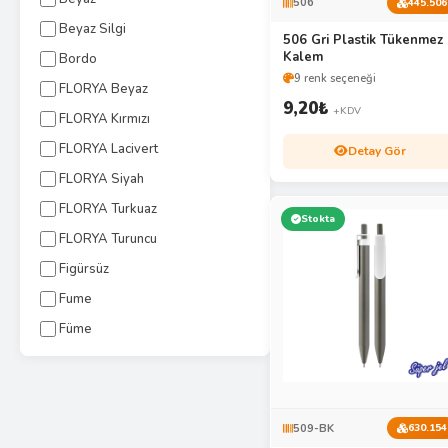
506
445.506
Beyaz Silgi
506 Gri Plastik Tükenmez
Kalem
Bordo
9 renk seçeneği
FLORYA Beyaz
9,20
₺
+KDV
FLORYA Kırmızı
FLORYA Lacivert
Detay Gör
FLORYA Siyah
FLORYA Turkuaz
Stokta
FLORYA Turuncu
Figürsüz
Fume
Füme
509-BK
630.154