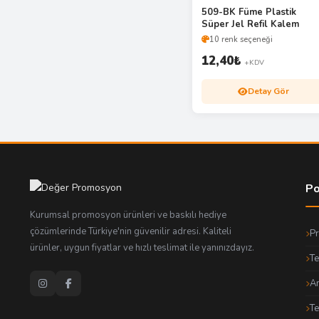
509-BK Füme Plastik
Süper Jel Refil Kalem
10 renk seçeneği
12,40
₺
+KDV
Detay Gör
Po
Kurumsal promosyon ürünleri ve baskılı hediye
çözümlerinde Türkiye'nin güvenilir adresi. Kaliteli
P
ürünler, uygun fiyatlar ve hızlı teslimat ile yanınızdayız.
Te
An
T