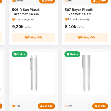
506-R
507
10.950
201.010
506-R Sarı Plastik
507 Beyaz Plastik
Tükenmez Kalem
Tükenmez Kalem
2 renk seçeneği
12 renk seçeneği
9,20
₺
8,10
₺
+KDV
+KDV
Detay Gör
Detay Gör
Stokta
Stokta
510
520
255.512
59.642