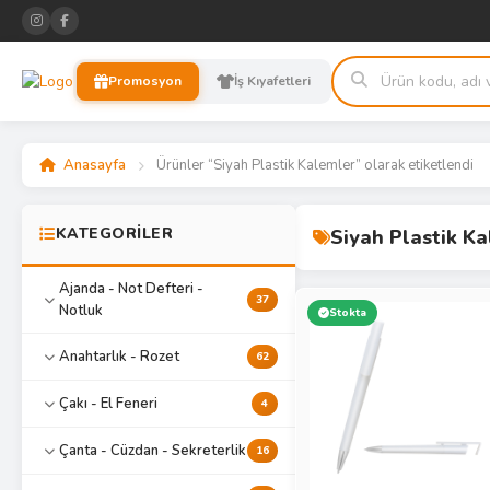
Promosyon
İş Kıyafetleri
Anasayfa
Ürünler “Siyah Plastik Kalemler” olarak etiketlendi
KATEGORİLER
Siyah Plastik K
Ajanda - Not Defteri -
37
Notluk
Stokta
Anahtarlık - Rozet
62
Çakı - El Feneri
4
Çanta - Cüzdan - Sekreterlik
16