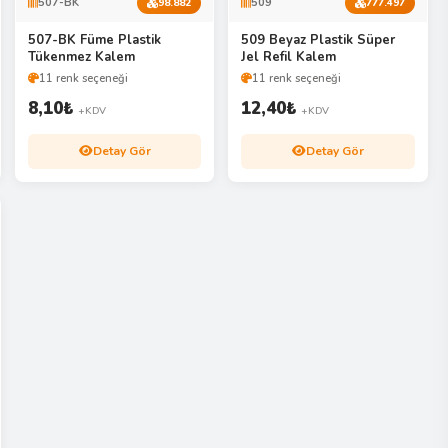
507-BK
509
98.882
777.497
507-BK Füme Plastik
509 Beyaz Plastik Süper
Tükenmez Kalem
Jel Refil Kalem
11 renk seçeneği
11 renk seçeneği
8,10
₺
12,40
₺
+KDV
+KDV
Detay Gör
Detay Gör