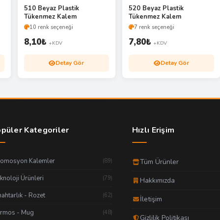
510 Beyaz Plastik
520 Beyaz Plastik
Tükenmez Kalem
Tükenmez Kalem
10 renk seçeneği
7 renk seçeneği
8,10
₺
7,80
₺
+KDV
+KDV
Detay Gör
Detay Gör
püler Kategoriler
Hızlı Erişim
romosyon Kalemler
(89)
Tüm Ürünler
knoloji Ürünleri
(79)
Hakkımızda
ahtarlık - Rozet
(62)
İletişim
ermos - Mug
(48)
Gizlilik Politikası