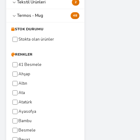
Tekstil Ürünleri
2
Termos - Mug
48
STOK DURUMU
Stokta olan ürünler
RENKLER
41 Besmele
Ahşap
Altın
Ata
Atatürk
Ayasofya
Bambu
Besmele
Beyaz