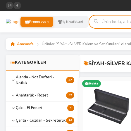
Promosyon
İş Kıyafetleri
Anasayfa
Ürünler “SİYAH-SİLVER Kalem ve Set Kutuları” olarak
KATEGORİLER
SİYAH-SİLVER Ka
Ajanda - Not Defteri -
37
Notluk
Stokta
Anahtarlık - Rozet
62
Çakı - El Feneri
4
Çanta - Cüzdan - Sekreterlik
16