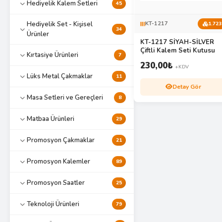
Hediyelik Kalem Setleri
45
Hediyelik Set - Kişisel
KT-1217
1.723
34
Ürünler
KT-1217 SİYAH-SİLVER
Çiftli Kalem Seti Kutusu
Kırtasiye Ürünleri
7
230,00
₺
+KDV
Lüks Metal Çakmaklar
11
Detay Gör
Masa Setleri ve Gereçleri
8
Matbaa Ürünleri
29
Promosyon Çakmaklar
21
Promosyon Kalemler
89
Promosyon Saatler
25
Teknoloji Ürünleri
79