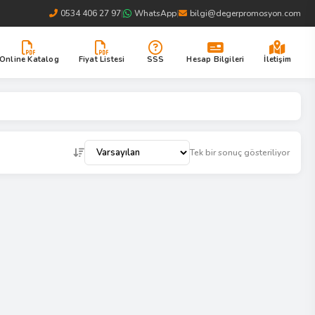
0534 406 27 97
|
WhatsApp
|
bilgi@degerpromosyon.com
Online Katalog
Fiyat Listesi
SSS
Hesap Bilgileri
İletişim
Tek bir sonuç gösteriliyor