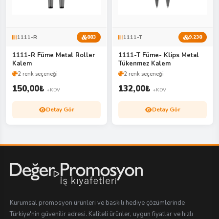
1111-R
1111-T
883
9.238
1111-R Füme Metal Roller
1111-T Füme- Klips Metal
Kalem
Tükenmez Kalem
2 renk seçeneği
2 renk seçeneği
150,00
₺
132,00
₺
+KDV
+KDV
Detay Gör
Detay Gör
Kurumsal promosyon ürünleri ve baskılı hediye çözümlerinde
Türkiye'nin güvenilir adresi. Kaliteli ürünler, uygun fiyatlar ve hızlı