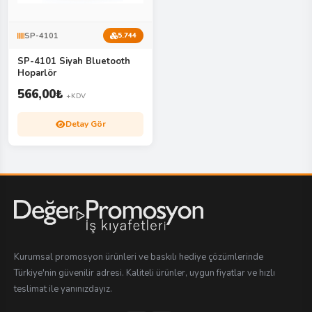
SP-4101
5.744
SP-4101 Siyah Bluetooth
Hoparlör
566,00
₺
+KDV
Detay Gör
Kurumsal promosyon ürünleri ve baskılı hediye çözümlerinde
Türkiye'nin güvenilir adresi. Kaliteli ürünler, uygun fiyatlar ve hızlı
teslimat ile yanınızdayız.