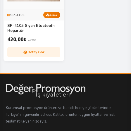
SP-4105
3.112
SP-4105 Siyah Bluetooth
Hoparlör
420,00
₺
+KDV
Detay Gör
Kurumsal promosyon ürünleri ve baskılı hediye çözümlerinde
Türkiye'nin güvenilir adresi. Kaliteli ürünler, uygun fiyatlar ve hızlı
teslimat ile yanınızdayız.