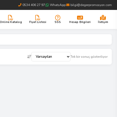
0534 406 27 97
|
WhatsApp
|
bilgi@degerpromosyon.com
Online Katalog
Fiyat Listesi
SSS
Hesap Bilgileri
İletişim
Tek bir sonuç gösteriliyor