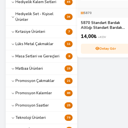
Hediyelik Kalem Setleri
45
5870
Hediyelik Set - Kişisel
34
Ürünler
5870 Standart Bardak
Altlığı Standart Bardak
Kırtasiye Ürünleri
7
Altlığı
14,00
₺
+KDV
Lüks Metal Çakmaklar
11
Detay Gör
Masa Setleri ve Gereçleri
8
Matbaa Ürünleri
29
Promosyon Çakmaklar
21
Promosyon Kalemler
89
Promosyon Saatler
25
Teknoloji Ürünleri
79