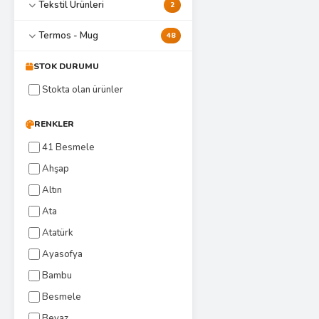
Tekstil Ürünleri
2
Termos - Mug
48
STOK DURUMU
Stokta olan ürünler
RENKLER
41 Besmele
Ahşap
Altın
Ata
Atatürk
Ayasofya
Bambu
Besmele
Beyaz