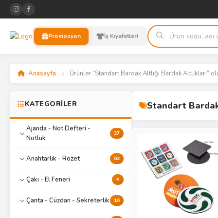
Promosyon
İş Kıyafetleri
Anasayfa
Ürünler “Standart Bardak Altlığı Bardak Altlıkları” ol
KATEGORİLER
Standart Bardak 
Ajanda - Not Defteri -
37
Notluk
Anahtarlık - Rozet
62
Çakı - El Feneri
4
Çanta - Cüzdan - Sekreterlik
16