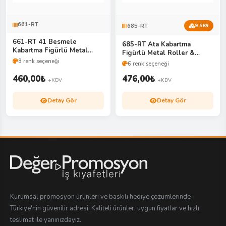
661-RT
685-RT
9.589
661-RT 41 Besmele
685-RT Ata Kabartma
Kabartma Figürlü Metal
Figürlü Metal Roller &
Roller & Tükenmez Kalem
Tükenmez Kalem Seti
8 renk seçeneği
6 renk seçeneği
Seti
460,00
₺
476,00
₺
+KDV
+KDV
Detay Gör
Detay Gör
Kurumsal promosyon ürünleri ve baskılı hediye çözümlerinde
Türkiye'nin güvenilir adresi. Kaliteli ürünler, uygun fiyatlar ve hızlı
teslimat ile yanınızdayız.