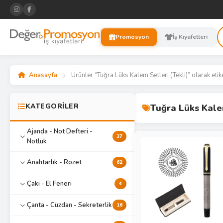
Promosyon
İş Kıyafetleri
Anasayfa
Ürünler “Tuğra Lüks Kalem Setleri (Tekli)” olarak etik
KATEGORİLER
Tuğra Lüks Kalem
Ajanda - Not Defteri -
37
Notluk
Anahtarlık - Rozet
62
Çakı - El Feneri
4
Çanta - Cüzdan - Sekreterlik
16