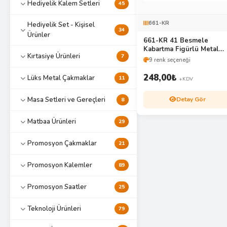
Hediyelik Kalem Setleri
45
661-KR
Hediyelik Set - Kişisel
34
Ürünler
661-KR 41 Besmele
Kabartma Figürlü Metal
Kırtasiye Ürünleri
7
Roller Kalem Seti
9 renk seçeneği
248,00
₺
Lüks Metal Çakmaklar
11
+KDV
Detay Gör
Masa Setleri ve Gereçleri
8
Matbaa Ürünleri
29
Promosyon Çakmaklar
21
Promosyon Kalemler
89
Promosyon Saatler
25
Teknoloji Ürünleri
79