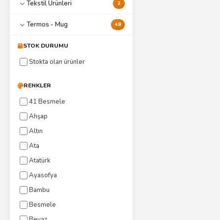
Tekstil Ürünleri
2
Termos - Mug
48
STOK DURUMU
Stokta olan ürünler
RENKLER
41 Besmele
Ahşap
Altın
Ata
Atatürk
Ayasofya
Bambu
Besmele
Beyaz