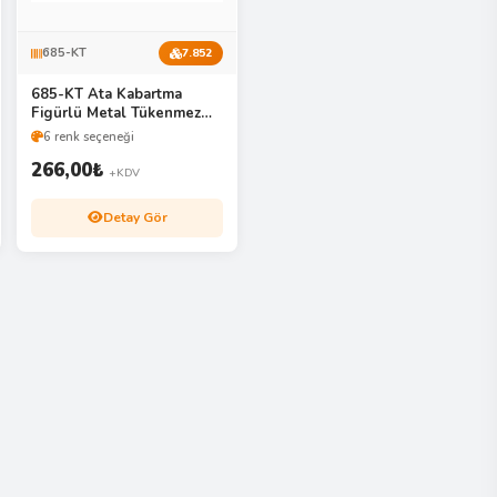
685-KT
7.852
685-KT Ata Kabartma
Figürlü Metal Tükenmez
Kalem Seti
6 renk seçeneği
266,00
₺
+KDV
Detay Gör