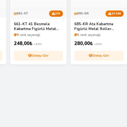
661-KT
685-KR
255
10.588
661-KT 41 Besmele
685-KR Ata Kabartma
Kabartma Figürlü Metal
Figürlü Metal Roller
Tükenmez Kalem Seti
Kalem Seti
8 renk seçeneği
6 renk seçeneği
248,00
₺
280,00
₺
+KDV
+KDV
Detay Gör
Detay Gör