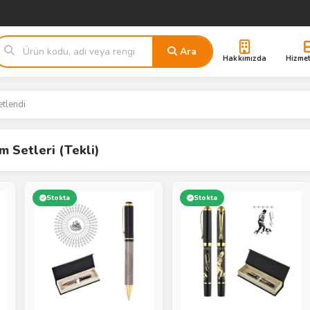
Ara
Hakkımızda
Hizmet
etlendi
 Setleri (Tekli)
Stokta
Stokta