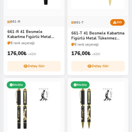
661-R
661-T
255
661-R 41 Besmele
661-T 41 Besmele Kabartma
Kabartma Figürlü Metal
Figürlü Metal Tükenmez
Roller Kalem
Kalem
8 renk seçeneği
8 renk seçeneği
176,00
₺
176,00
₺
+KDV
+KDV
Detay Gör
Detay Gör
Stokta
Stokta