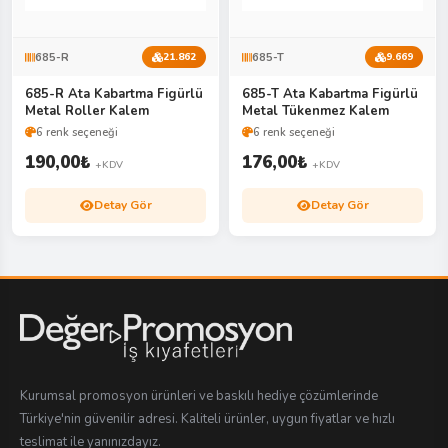
685-R
685-T
21.862
9.669
685-R Ata Kabartma Figürlü
685-T Ata Kabartma Figürlü
Metal Roller Kalem
Metal Tükenmez Kalem
6 renk seçeneği
6 renk seçeneği
190,00
₺
176,00
₺
+KDV
+KDV
Detay Gör
Detay Gör
Kurumsal promosyon ürünleri ve baskılı hediye çözümlerinde
Türkiye'nin güvenilir adresi. Kaliteli ürünler, uygun fiyatlar ve hızlı
teslimat ile yanınızdayız.