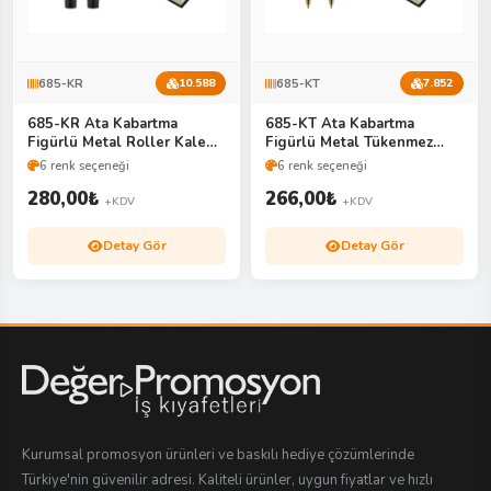
685-KR
685-KT
10.588
7.852
685-KR Ata Kabartma
685-KT Ata Kabartma
Figürlü Metal Roller Kalem
Figürlü Metal Tükenmez
Seti
Kalem Seti
6 renk seçeneği
6 renk seçeneği
280,00
₺
266,00
₺
+KDV
+KDV
Detay Gör
Detay Gör
Kurumsal promosyon ürünleri ve baskılı hediye çözümlerinde
Türkiye'nin güvenilir adresi. Kaliteli ürünler, uygun fiyatlar ve hızlı