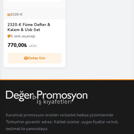
2320-K
2320-K Füme Defter &
Kalem & Usb Set
5 renk seçeneği
770,00
₺
+KDV
Detay Gör
Kurumsal promosyon ürünleri ve baskılı hediye çözümlerinde
Türkiye'nin güvenilir adresi. Kaliteli ürünler, uygun fiyatlar ve hızlı
teslimat ile yanınızdayız.