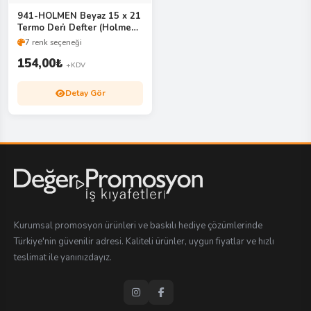
941-HOLMEN Beyaz 15 x 21
Termo Deri̇ Defter (Holmen
Ki̇tap Kağıdı)
7 renk seçeneği
154,00
₺
+KDV
Detay Gör
Kurumsal promosyon ürünleri ve baskılı hediye çözümlerinde
Türkiye'nin güvenilir adresi. Kaliteli ürünler, uygun fiyatlar ve hızlı
teslimat ile yanınızdayız.