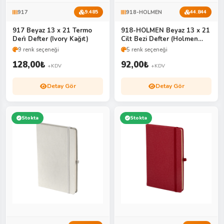
917
918-HOLMEN
9.485
44.844
917 Beyaz 13 x 21 Termo
918-HOLMEN Beyaz 13 x 21
Deri̇ Defter (Ivory Kağıt)
Cilt Bezi Defter (Holmen
Ki̇tap Kağıdı)
9 renk seçeneği
5 renk seçeneği
128,00
₺
92,00
₺
+KDV
+KDV
Detay Gör
Detay Gör
Stokta
Stokta