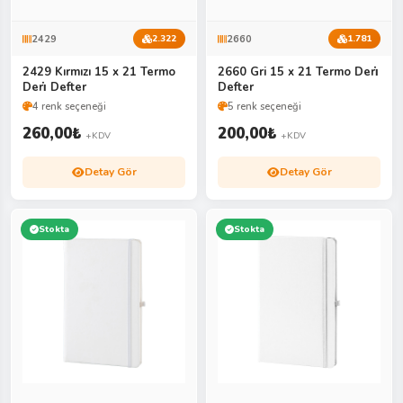
2429
2660
2.322
1.781
2429 Kırmızı 15 x 21 Termo
2660 Gri 15 x 21 Termo Deri̇
Deri̇ Defter
Defter
4 renk seçeneği
5 renk seçeneği
260,00
₺
200,00
₺
+KDV
+KDV
Detay Gör
Detay Gör
Stokta
Stokta