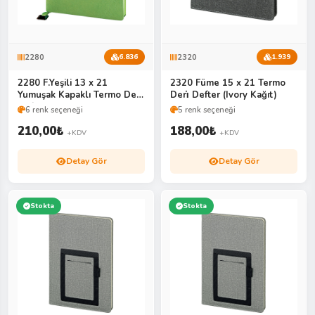
2280
2320
6.836
1.939
2280 F.Yeşili 13 x 21
2320 Füme 15 x 21 Termo
Yumuşak Kapaklı Termo Deri̇
Deri̇ Defter (Ivory Kağıt)
Defter
6 renk seçeneği
5 renk seçeneği
210,00
₺
188,00
₺
+KDV
+KDV
Detay Gör
Detay Gör
Stokta
Stokta