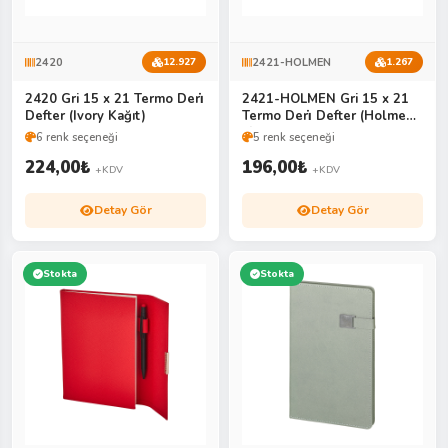
2420
2421-HOLMEN
12.927
1.267
2420 Gri 15 x 21 Termo Deri̇
2421-HOLMEN Gri 15 x 21
Defter (Ivory Kağıt)
Termo Deri̇ Defter (Holmen
Ki̇tap Kağıdı)
6 renk seçeneği
5 renk seçeneği
224,00
₺
196,00
₺
+KDV
+KDV
Detay Gör
Detay Gör
Stokta
Stokta