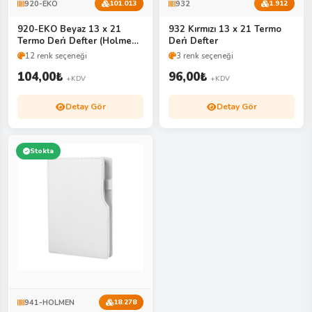
920-EKO
932
101.013
1.912
920-EKO Beyaz 13 x 21
932 Kırmızı 13 x 21 Termo
Termo Deri̇ Defter (Holmen
Deri̇ Defter
Ki̇tap Kağıdı
12 renk seçeneği
3 renk seçeneği
104,00
₺
96,00
₺
+KDV
+KDV
Detay Gör
Detay Gör
Stokta
941-HOLMEN
18.278