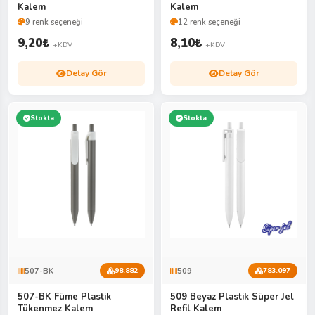
Kalem
Kalem
9 renk seçeneği
12 renk seçeneği
9,20
₺
8,10
₺
+KDV
+KDV
Detay Gör
Detay Gör
Stokta
Stokta
507-BK
509
98.882
783.097
507-BK Füme Plastik
509 Beyaz Plastik Süper Jel
Tükenmez Kalem
Refil Kalem