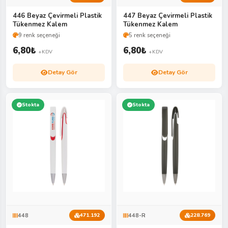
446 Beyaz Çevirmeli Plastik
447 Beyaz Çevirmeli Plastik
Tükenmez Kalem
Tükenmez Kalem
9 renk seçeneği
5 renk seçeneği
6,80
₺
6,80
₺
+KDV
+KDV
Detay Gör
Detay Gör
Stokta
Stokta
448
448-R
471.192
228.769