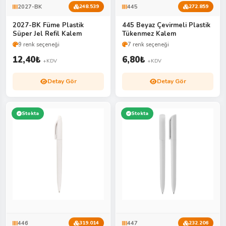
2027-BK
445
248.539
272.859
2027-BK Füme Plastik
445 Beyaz Çevirmeli Plastik
Süper Jel Refil Kalem
Tükenmez Kalem
9 renk seçeneği
7 renk seçeneği
12,40
₺
6,80
₺
+KDV
+KDV
Detay Gör
Detay Gör
Stokta
Stokta
446
447
319.014
232.206