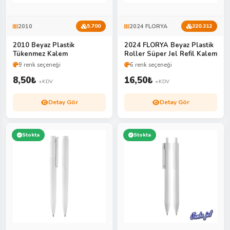
2010
2024 FLORYA
5.700
320.312
2010 Beyaz Plastik
2024 FLORYA Beyaz Plastik
Tükenmez Kalem
Roller Süper Jel Refil Kalem
9 renk seçeneği
6 renk seçeneği
8,50
₺
16,50
₺
+KDV
+KDV
Detay Gör
Detay Gör
Stokta
Stokta