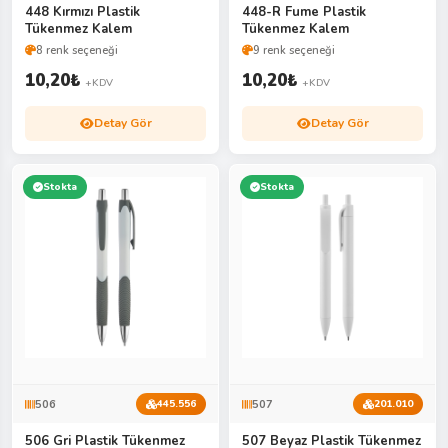
448 Kırmızı Plastik
448-R Fume Plastik
Tükenmez Kalem
Tükenmez Kalem
8 renk seçeneği
9 renk seçeneği
10,20
₺
10,20
₺
+KDV
+KDV
Detay Gör
Detay Gör
Stokta
Stokta
506
507
445.556
201.010
506 Gri Plastik Tükenmez
507 Beyaz Plastik Tükenmez