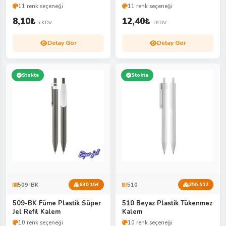
11 renk seçeneği
11 renk seçeneği
8,10
₺
12,40
₺
+KDV
+KDV
Detay Gör
Detay Gör
Stokta
Stokta
509-BK
510
630.154
255.512
509-BK Füme Plastik Süper
510 Beyaz Plastik Tükenmez
Jel Refil Kalem
Kalem
10 renk seçeneği
10 renk seçeneği