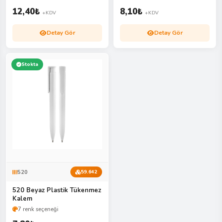
12,40
₺
8,10
₺
+KDV
+KDV
Detay Gör
Detay Gör
Stokta
520
59.642
520 Beyaz Plastik Tükenmez
Kalem
7 renk seçeneği