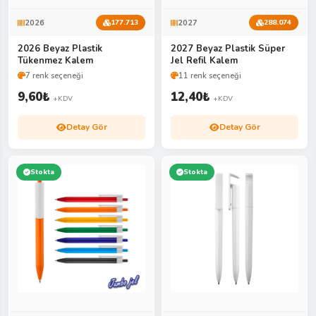
2026
2027
177.713
288.074
2026 Beyaz Plastik
2027 Beyaz Plastik Süper
Tükenmez Kalem
Jel Refil Kalem
7 renk seçeneği
11 renk seçeneği
9,60
₺
12,40
₺
+KDV
+KDV
Detay Gör
Detay Gör
Stokta
Stokta